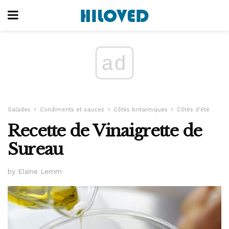
ad
Salades
Condiments et sauces
Côtés britanniques
Côtés d'été
Recette de Vinaigrette de
Sureau
by Elaine Lemm