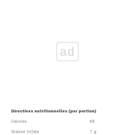
ad
Directives nutritionnelles (par portion)
Calories
68
Graisse totale
7 g