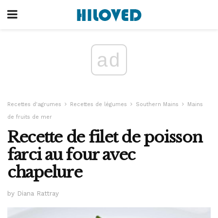
ad
Recettes d'agrumes
Recettes de légumes
Southern Mains
Mains
de fruits de mer
Recette de filet de poisson
farci au four avec
chapelure
by Diana Rattray