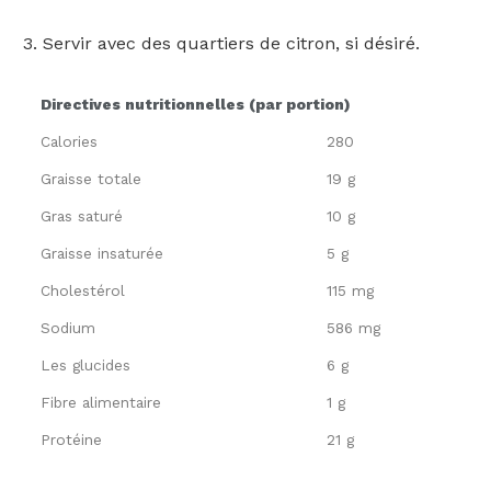
Servir avec des quartiers de citron, si désiré.
Directives nutritionnelles (par portion)
Calories
280
Graisse totale
19 g
Gras saturé
10 g
Graisse insaturée
5 g
Cholestérol
115 mg
Sodium
586 mg
Les glucides
6 g
Fibre alimentaire
1 g
Protéine
21 g